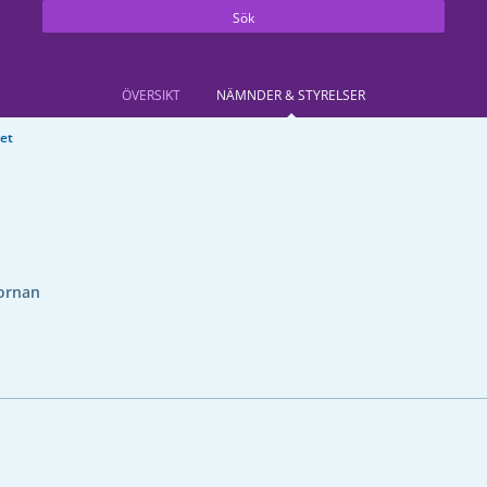
Sök
ÖVERSIKT
NÄMNDER & STYRELSER
det
ornan