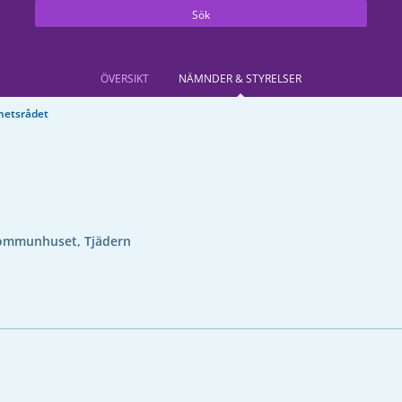
Sök
ÖVERSIKT
NÄMNDER & STYRELSER
ghetsrådet
ommunhuset, Tjädern