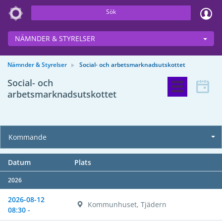
Sök
NÄMNDER & STYRELSER
Nämnder & Styrelser
Social- och arbetsmarknadsutskottet
Social- och
arbetsmarknadsutskottet
Kommande
Datum
Plats
2026
2026-08-12
Kommunhuset, Tjädern
08:30 -