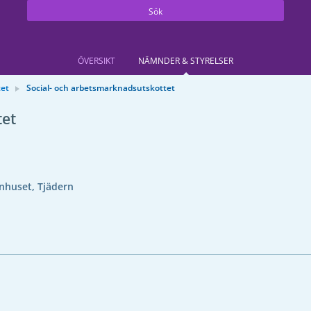
Sök
ÖVERSIKT
NÄMNDER & STYRELSER
tet
Social- och arbetsmarknadsutskottet
tet
huset, Tjädern