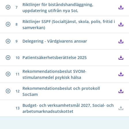
Riktlinjer för biståndshandläggning,
7
uppdatering utifrån nya SoL
Riktlinjer SSPF (Socialtjänst, skola, polis, fritid i
8
samverkan)
Delegering - Vårdgivarens ansvar
9
Patientsäkerhetsberättelse 2025
10
Rekommendationsbeslut SVOM-
11
stimulansmedel psykisk hälsa
Rekommendationsbeslut och protokoll
12
SocSam
Budget- och verksamhetsmål 2027, Social- och
13
arbetsmarknadsutskottet