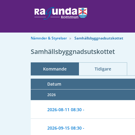
Nämnder & Styrelser
Samhällsbyggnadsutskottet
Samhällsbyggnadsutskottet
Kommande
Tidigare
Datum
2026
2026-08-11
08:30 -
2026-09-15
08:30 -