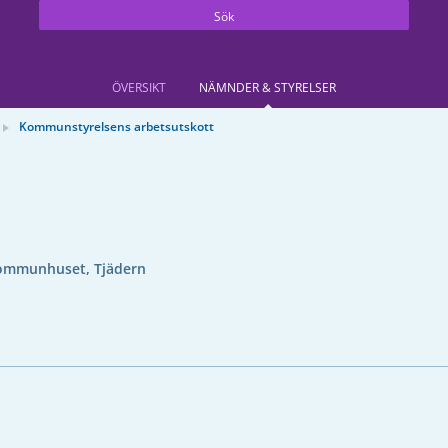
Sök
ÖVERSIKT
NÄMNDER & STYRELSER
Kommunstyrelsens arbetsutskott
ommunhuset, Tjädern