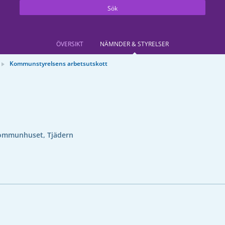
Sök
ÖVERSIKT
NÄMNDER & STYRELSER
Kommunstyrelsens arbetsutskott
ommunhuset, Tjädern