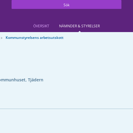
Sök
ÖVERSIKT
NÄMNDER & STYRELSER
Kommunstyrelsens arbetsutskott
ommunhuset, Tjädern