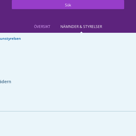
Sök
ÖVERSIKT
NÄMNDER & STYRELSER
unstyrelsen
ädern