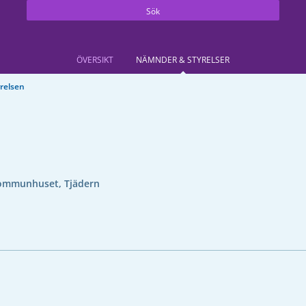
Sök
ÖVERSIKT
NÄMNDER & STYRELSER
relsen
ommunhuset, Tjädern