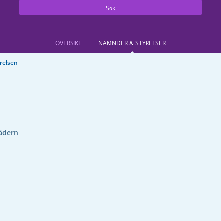
Sök
ÖVERSIKT
NÄMNDER & STYRELSER
relsen
ädern