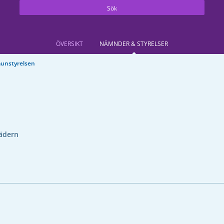
Sök
ÖVERSIKT
NÄMNDER & STYRELSER
unstyrelsen
ädern