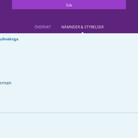
Sök
ÖVERSIKT
NÄMNDER & STYRELSER
llmäktige
ornan