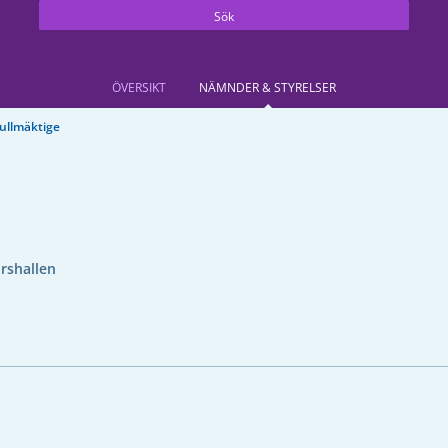
Sök
ÖVERSIKT
NÄMNDER & STYRELSER
llmäktige
rshallen