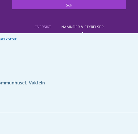
Sök
ÖVERSIKT
NÄMNDER & STYRELSER
 utskottet
ommunhuset, Vakteln