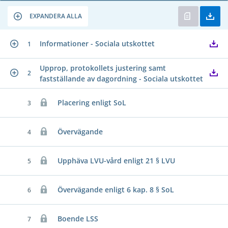
EXPANDERA ALLA
Informationer - Sociala utskottet
1
Upprop, protokollets justering samt
2
fastställande av dagordning - Sociala utskottet
Placering enligt SoL
3
Övervägande
4
Upphäva LVU-vård enligt 21 § LVU
5
Övervägande enligt 6 kap. 8 § SoL
6
Boende LSS
7