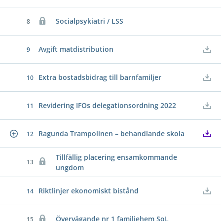
Socialpsykiatri / LSS
8
Avgift matdistribution
9
Extra bostadsbidrag till barnfamiljer
10
Revidering IFOs delegationsordning 2022
11
Ragunda Trampolinen – behandlande skola
12
Tillfällig placering ensamkommande
13
ungdom
Riktlinjer ekonomiskt bistånd
14
Övervägande nr 1 familjehem SoL
15