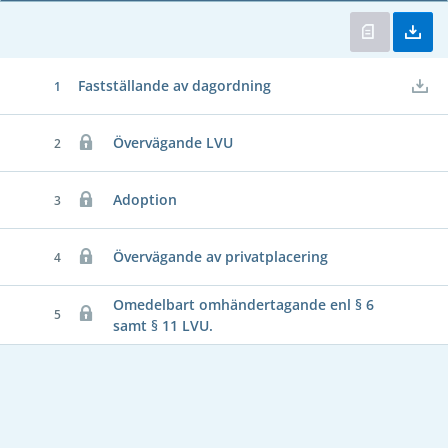
Fastställande av dagordning
1
Övervägande LVU
2
Adoption
3
Övervägande av privatplacering
4
Omedelbart omhändertagande enl § 6
5
samt § 11 LVU.