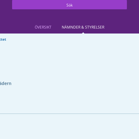
Sök
ÖVERSIKT
NÄMNDER & STYRELSER
ttet
ädern