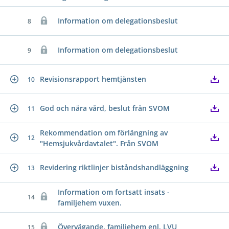
Information om delegationsbeslut
8
Information om delegationsbeslut
9
Revisionsrapport hemtjänsten
10
God och nära vård, beslut från SVOM
11
Rekommendation om förlängning av
12
"Hemsjukvårdavtalet". Från SVOM
Revidering riktlinjer biståndshandläggning
13
Information om fortsatt insats -
14
familjehem vuxen.
Övervägande, familjehem enl. LVU
15